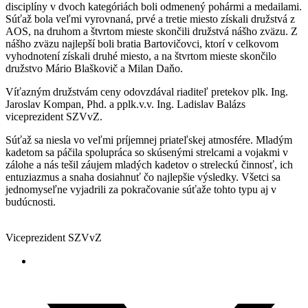
disciplíny v dvoch kategóriách boli odmenený pohármi a medailami.
Súťaž bola veľmi vyrovnaná, prvé a tretie miesto získali družstvá z
AOS, na druhom a štvrtom mieste skončili družstvá nášho zväzu. Z
nášho zväzu najlepší boli bratia Bartovičovci, ktorí v celkovom
vyhodnotení získali druhé miesto, a na štvrtom mieste skončilo
družstvo Mário Blaškovič a Milan Daňo.
Víťazným družstvám ceny odovzdával riaditeľ pretekov plk. Ing.
Jaroslav Kompan, Phd. a pplk.v.v. Ing. Ladislav Balázs
viceprezident SZVvZ.
Súťaž sa niesla vo veľmi príjemnej priateľskej atmosfére. Mladým
kadetom sa páčila spolupráca so skúsenými strelcami a vojakmi v
zálohe a nás tešil záujem mladých kadetov o streleckú činnosť, ich
entuziazmus a snaha dosiahnuť čo najlepšie výsledky. Všetci sa
jednomyseľne vyjadrili za pokračovanie súťaže tohto typu aj v
budúcnosti.
Ing. Ladislav Balázs
Viceprezident SZVvZ