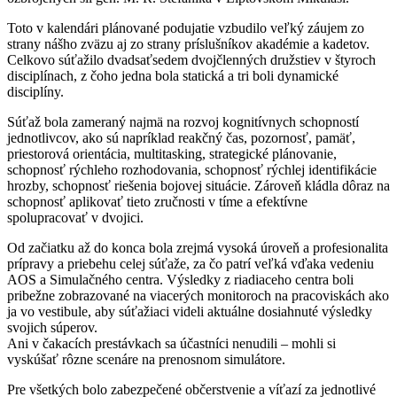
Toto v kalendári plánované podujatie vzbudilo veľký záujem zo
strany nášho zväzu aj zo strany príslušníkov akadémie a kadetov.
Celkovo súťažilo dvadsaťsedem dvojčlenných družstiev v štyroch
disciplínach, z čoho jedna bola statická a tri boli dynamické
disciplíny.
Súťaž bola zameraný najmä na rozvoj kognitívnych schopností
jednotlivcov, ako sú napríklad reakčný čas, pozornosť, pamäť,
priestorová orientácia, multitasking, strategické plánovanie,
schopnosť rýchleho rozhodovania, schopnosť rýchlej identifikácie
hrozby, schopnosť riešenia bojovej situácie. Zároveň kládla dôraz na
schopnosť aplikovať tieto zručnosti v tíme a efektívne
spolupracovať v dvojici.
Od začiatku až do konca bola zrejmá vysoká úroveň a profesionalita
prípravy a priebehu celej súťaže, za čo patrí veľká vďaka vedeniu
AOS a Simulačného centra. Výsledky z riadiaceho centra boli
pribežne zobrazované na viacerých monitoroch na pracoviskách ako
ja vo vestibule, aby súťažiaci videli aktuálne dosiahnuté výsledky
svojich súperov.
Ani v čakacích prestávkach sa účastníci nenudili – mohli si
vyskúšať rôzne scenáre na prenosnom simulátore.
Pre všetkých bolo zabezpečené občerstvenie a víťazí za jednotlivé