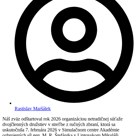
Rastislav Maršálek
Náš zväz odštartoval rok 2026 organizáciou netradičnej súťaže
dvojčlenných družstiev v streľbe z ručných zbraní, ktorá sa
uskutočnila 7. februára 2026 v Simulačnom centre Akadémie
ozbrojených síl gen. M. R. Štefánika v Liptovskom Mikuláši.