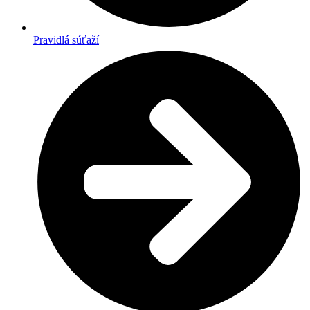
Pravidlá súťaží