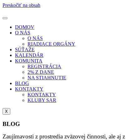
Preskočiť na obsah
DOMOV
O NÁS
O NÁS
RIADIACE ORGÁNY
SÚŤAŽE
KALENDÁR
KOMUNITA
REGISTRÁCIA
2% Z DANE
NA STIAHNUTIE
BLOG
KONTAKTY
KONTAKTY
KLUBY SAR
X
BLOG
Zaujímavosti z prostredia zväzovej činnosti, ale aj z