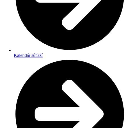
Kalendár súťaží