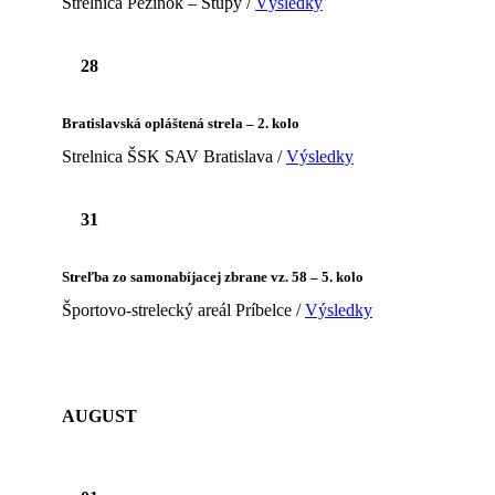
Strelnica Pezinok – Stupy /
Výsledky
28
Bratislavská opláštená strela – 2. kolo
Strelnica ŠSK SAV Bratislava /
Výsledky
31
Streľba zo samonabíjacej zbrane vz. 58 – 5. kolo
Športovo-strelecký areál Príbelce /
Výsledky
AUGUST