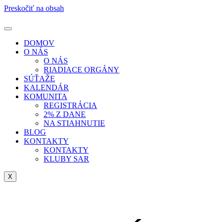
Preskočiť na obsah
DOMOV
O NÁS
O NÁS
RIADIACE ORGÁNY
SÚŤAŽE
KALENDÁR
KOMUNITA
REGISTRÁCIA
2% Z DANE
NA STIAHNUTIE
BLOG
KONTAKTY
KONTAKTY
KLUBY SAR
X