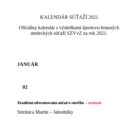
KALENDÁR SÚŤAŽÍ 2021
Oficiálny kalendár s výsledkami športovo-branných
streleckých súťaží SZVvZ za rok 2021.
JANUÁR
02
Tradičná silvestrovská súťaž v streľbe
– zrušené
Strelnica Martin – Jahodníky