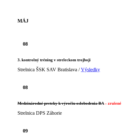
MÁJ
08
3. kontrolný tréning v streleckom trojboji
Strelnica ŠSK SAV Bratislava /
Výsledky
08
Medzinárodné preteky k výročiu oslobodenia BA
– zrušené
Strelnica DPS Záhorie
09