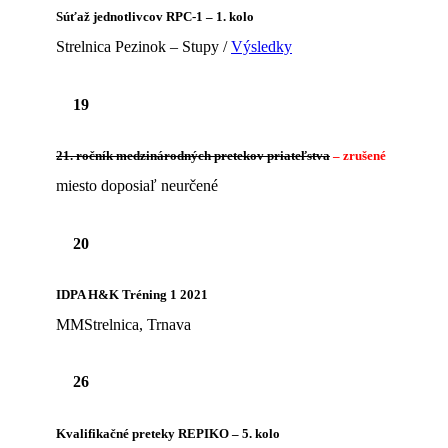
Súťaž jednotlivcov RPC-1 – 1. kolo
Strelnica Pezinok – Stupy /
Výsledky
19
21. ročník medzinárodných pretekov priateľstva
– zrušené
miesto doposiaľ neurčené
20
IDPA H&K Tréning 1 2021
MMStrelnica, Trnava
26
Kvalifikačné preteky REPIKO – 5. kolo