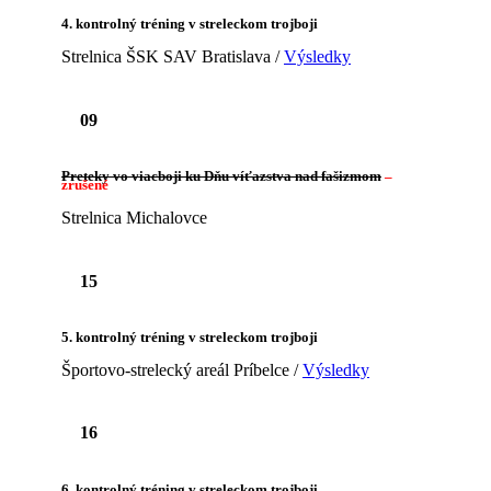
4. kontrolný tréning v streleckom trojboji
Strelnica ŠSK SAV Bratislava /
Výsledky
09
Preteky vo viacboji ku Dňu víťazstva nad fašizmom
–
zrušené
Strelnica Michalovce
15
5. kontrolný tréning v streleckom trojboji
Športovo-strelecký areál Príbelce /
Výsledky
16
6. kontrolný tréning v streleckom trojboji