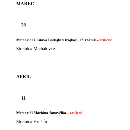
MAREC
28
Memoriál Gustáva Bodajlu v trojboji, 17. ročník
– zrušené
Strelnica Michalovce
APRÍL
11
Memoriál Mariána Janovčíka
– zrušené
Strelnica Hruštín